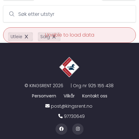
Søk etter utstyr
Unable to load data
Utleie
Salg
©
KINGSRENT
2026
| Org nr
925 155 438
Personvern
Vilkår
Kontakt oss
post@kingsrent.no
97730649