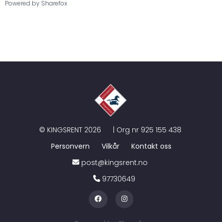
Powered by
Sharefox
©
KINGSRENT
2026
| Org nr
925 155 438
Personvern
Vilkår
Kontakt oss
post@kingsrent.no
97730649