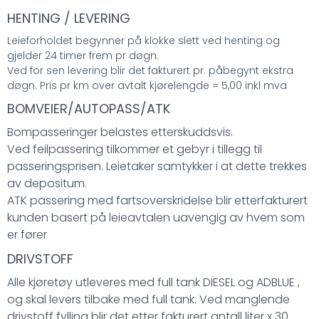
HENTING / LEVERING
Leieforholdet begynner på klokke slett ved henting og
gjelder 24 timer frem pr døgn.
Ved for sen levering blir det fakturert pr. påbegynt ekstra
døgn. Pris pr km over avtalt kjørelengde = 5,00 inkl mva
BOMVEIER/AUTOPASS/ATK
Bompasseringer belastes etterskuddsvis.
Ved feilpassering tilkommer et gebyr i tillegg til
passeringsprisen. Leietaker samtykker i at dette trekkes
av depositum.
ATK passering med fartsoverskridelse blir etterfakturert
kunden basert på leieavtalen uavengig av hvem som
er fører
DRIVSTOFF
Alle kjøretøy utleveres med full tank DIESEL og ADBLUE ,
og skal levers tilbake med full tank. Ved manglende
drivstoff fylling blir det etter fakturert antall liter x 30